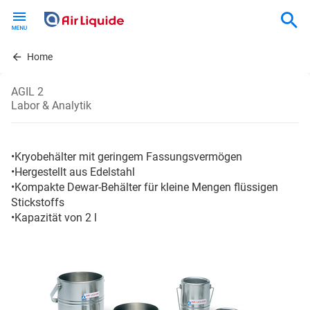
Skip
to
main
content
Home
AGIL 2
Labor & Analytik
•Kryobehälter mit geringem Fassungsvermögen
•Hergestellt aus Edelstahl
•Kompakte Dewar-Behälter für kleine Mengen flüssigen
Stickstoffs
•Kapazität von 2 l