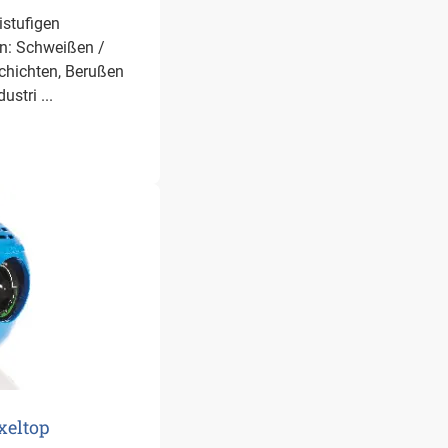
istufigen
n: Schweißen /
chichten, Berußen
stri ...
xeltop