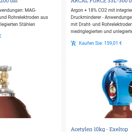
200 bar
ARCAL FORCE 33L-300 ba
nwendungen: MAG-
Argon + 18% CO2 mit integrie
und Rohrelektroden aus
Druckminderer - Anwendung
nlegierten Stählen
mit Draht- und Rohrelektrode
niedriglegierten und unlegierte
€
Kaufen Sie: 159,01 €
Acetylen 10kg - Exeltop