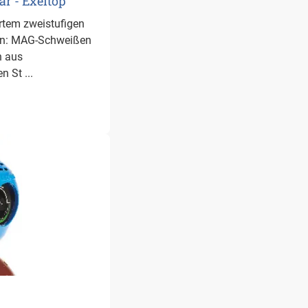
r - Exeltop
rtem zweistufigen
en: MAG-Schweißen
n aus
n St ...