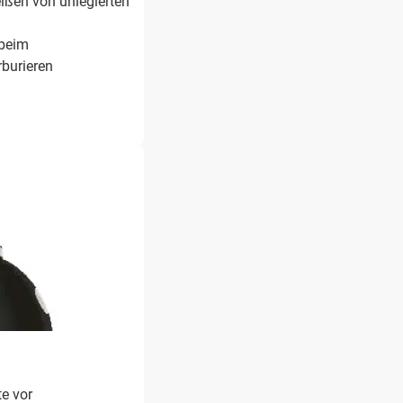
en von unlegierten
beim
rburieren
te vor