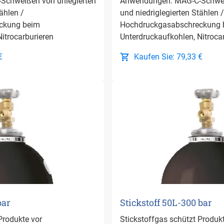
chweißen von unlegierten
Anwendungen: MAG-C-Schweiß
ählen /
und niedriglegierten Stählen /
ckung beim
Hochdruckgasabschreckung 
itrocarburieren
Unterdruckaufkohlen, Nitroca
€
Kaufen Sie: 79,33 €
bar
Stickstoff 50L-300 bar
Produkte vor
Stickstoffgas schützt Produk