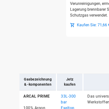
Verunreinigungen, ermö
Lagerung brennbarer St
Schutzgas verwendet.
Kaufen Sie: 71,66 
Gasbezeichnung
Jetz
& -komponenten
kaufen
ARCAL PRIME
33L-300
Das univers
bar
Werkstoffen
100% Argon
Exeltop