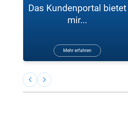
Das Kundenportal bietet
mir...
Mehr erfahren
"Sehr gute Preise, sehr gute Betreuung,
Online-Bestellportal, pünktliche
Lieferungen"; Jan Marcus G, ARCAL
Force und Sauerstoff
Flaschengaskunde.