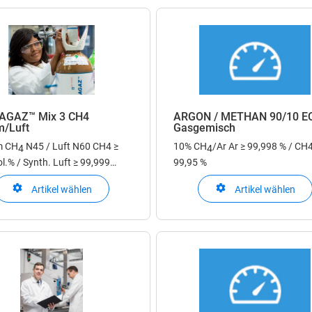
AGAZ™ Mix 3 CH4
ARGON / METHAN 90/10 E
/Luft
Gasgemisch
m CH
N45 / Luft N60
CH4 ≥
10% CH
/Ar
Ar ≥ 99,998 % / CH4
4
4
l.% / Synth. Luft ≥ 99,999
99,95 %
Artikel wählen
Artikel wählen