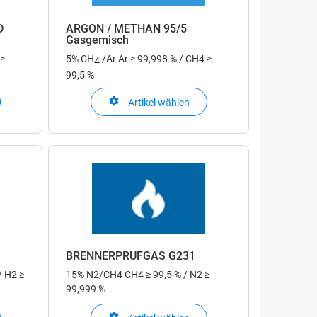
D
ARGON / METHAN 95/5
Gasgemisch
 ≥
5% CH
/Ar
Ar ≥ 99,998 % / CH4 ≥
4
99,5 %
Artikel wählen
BRENNERPRÜFGAS G231
/ H2 ≥
15% N2/CH4
CH4 ≥ 99,5 % / N2 ≥
99,999 %