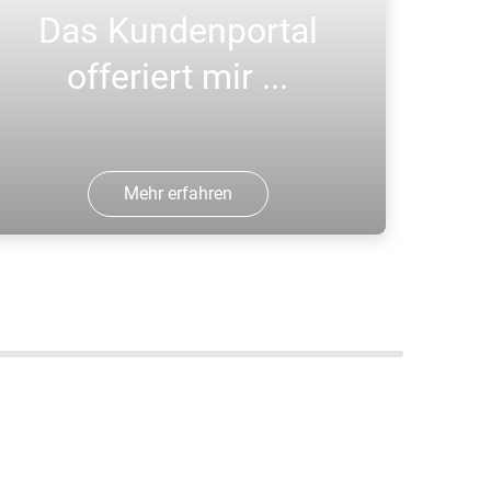
Das Kundenportal
offeriert mir ...
Mehr erfahren
in "Gutes Online Portal, Faire Preise
nd Gute Gasflaschen" einzukaufen;
arald T.; ARCAL Prime
laschengaskunde