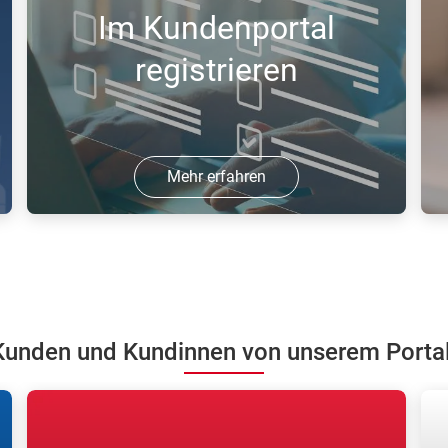
Im Kundenportal
registrieren
Mehr erfahren
Registrieren Sie sich in unserem
N
Kundenportal und bestellen Sie online
K
Gase.
w
unden und Kundinnen von unserem Portal 