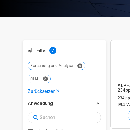
Filter
2
Forschung und Analyse
CH4
ALPH
234pp
Zurücksetzen
234 p
Anwendung
99,5 Vo
Vol.%