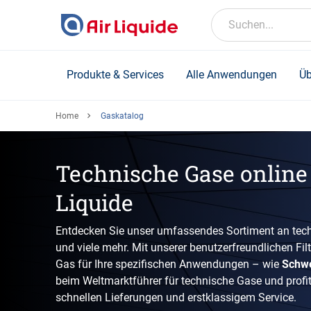
Skip
to
Suchen...
main
content
Produkte & Services
Alle Anwendungen
Üb
Home
Gaskatalog
Technische Gase online 
Liquide
Entdecken Sie unser umfassendes Sortiment an tech
und viele mehr. Mit unserer benutzerfreundlichen Fil
Gas für Ihre spezifischen Anwendungen – wie
Schw
beim Weltmarktführer für technische Gase und profiti
schnellen Lieferungen und erstklassigem Service.