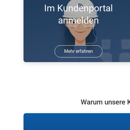
Im Kundenportal
anmelden
Mehr erfahren
Melden Sie sich in unserem
Kundenportal an und bestellen Sie
online Gase.
Warum unsere K