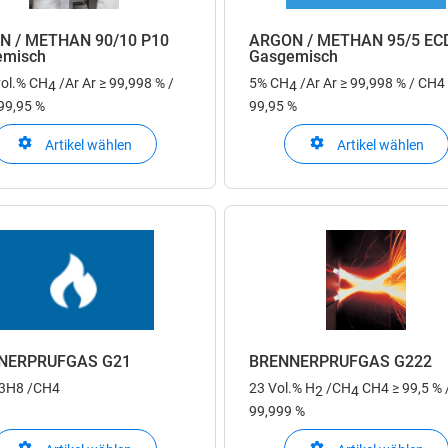
N / METHAN 90/10 P10
ARGON / METHAN 95/5 EC
emisch
Gasgemisch
vol.% CH
/Ar
Ar ≥ 99,998 % /
5% CH
/Ar
Ar ≥ 99,998 % / CH4
4
4
99,95 %
99,95 %
Artikel wählen
Artikel wählen
NERPRÜFGAS G21
BRENNERPRÜFGAS G222
C3H8 /CH4
23 Vol.% H
/CH
CH4 ≥ 99,5 % 
2
4
99,999 %