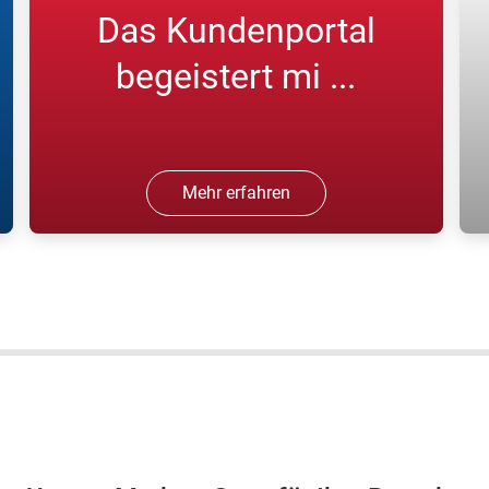
Das Kundenportal
begeistert mi ...
Mehr erfahren
Es ist ein "gutes Portal, [und bietet mir
E
eine] schnelle Lieferung"; Harald D.,
u
ARCAL Force Flaschengaskunde.
H
F