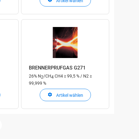
Artikel wählen
BRENNERPRÜFGAS G271
26% N
/CH
CH4 ≥ 99,5 % / N2 ≥
2
4
99,999 %
Artikel wählen
xt
ion
age