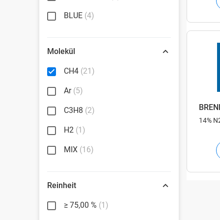
BLUE
(4)
Molekül
CH4
(21)
Ar
(5)
BREN
C3H8
(2)
14% N
H2
(1)
MIX
(16)
Reinheit
≥ 75,00 %
(1)