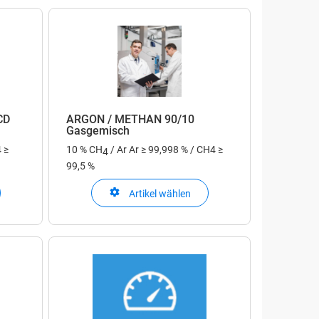
CD
ARGON / METHAN 90/10
Gasgemisch
 ≥
10 % CH
/ Ar
Ar ≥ 99,998 % / CH4 ≥
4
99,5 %
Artikel wählen