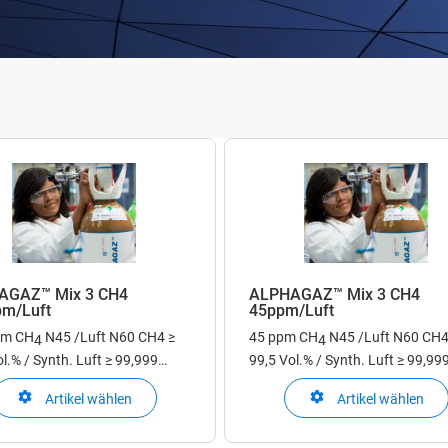
AGAZ™ Mix 3 CH4
ALPHAGAZ™ Mix 3 CH4
m/Luft
45ppm/Luft
pm CH
N45 /Luft N60
CH4 ≥
45 ppm CH
N45 /Luft N60
CH4
4
4
l.% / Synth. Luft ≥ 99,999
99,5 Vol.% / Synth. Luft ≥ 99,99
Vol.%
Artikel wählen
Artikel wählen