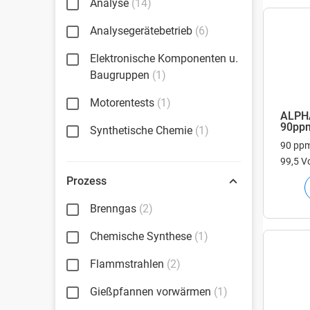
Analyse
(14)
Analysegerätebetrieb
(6)
Elektronische Komponenten u.
Baugruppen
(1)
Motorentests
(1)
ALPH
90ppm
Synthetische Chemie
(1)
90 pp
99,5 Vo
Vol.%
Prozess
Brenngas
(2)
Chemische Synthese
(1)
Flammstrahlen
(2)
Gießpfannen vorwärmen
(1)