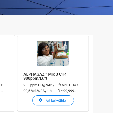
ALPHAGAZ™ Mix 3 CH4
900ppm/Luft
 ≥
900 ppm CH
N45 /Luft N60
CH4 ≥
4
9
99,5 Vol.% / Synth. Luft ≥ 99,999
Vol.%
Artikel wählen