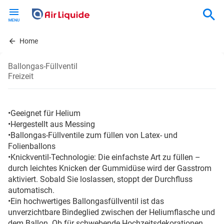
Skip
to
main
content
Home
Ballongas-Füllventil
Freizeit
•Geeignet für Helium
•Hergestellt aus Messing
•Ballongas-Füllventile zum füllen von Latex- und
Folienballons
•Knickventil-Technologie: Die einfachste Art zu füllen –
durch leichtes Knicken der Gummidüse wird der Gasstrom
aktiviert. Sobald Sie loslassen, stoppt der Durchfluss
automatisch.
•Ein hochwertiges Ballongasfüllventil ist das
unverzichtbare Bindeglied zwischen der Heliumflasche und
dem Ballon. Ob für schwebende Hochzeitsdekorationen,